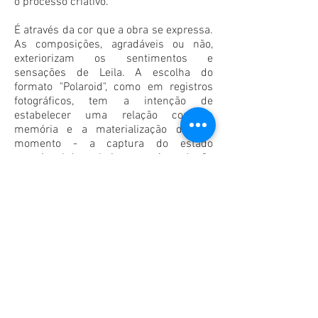
o processo criativo.
É através da cor que a obra se expressa.
As composições, agradáveis ou não,
exteriorizam os sentimentos e
sensações de Leila. A escolha do
formato "Polaroid", como em registros
fotográficos, tem a intenção de
estabelecer uma relação com a
memória e a materialização de um
momento - a captura do estado
emocional daquele instante. A produção
traz o espectador como testemunha de
momentos íntimos da artista. Essas
emoções, agora materializadas, ganham
autonomia e podem, por si só, causar
novas reações. A troca íntima entre
artista e observador gera vínculo
emocional, provocando novas
lembranças, sensações e emoções.
O trabalho é realizado com aquarela e
anilina sobre papel Canson Montval,